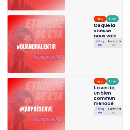
Une
NEW
Ce que la
vitesse
nous vole
Éthiq
Formati
ue
on
Une
NEW
La vérité,
un bien
commun
menacé
Éthiq
Formati
ue
on