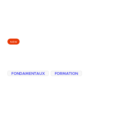
EPISODES
NEW
Les biais ne sont pas
des accidents isolés
FONDAMENTAUX
FORMATION
En partant d’un outil RH “neutre”, on
remonte aux données et aux choix de
conception des LLM pour comprendre
comment des biais structurels s’installent,
souvent sans signaux visibles.