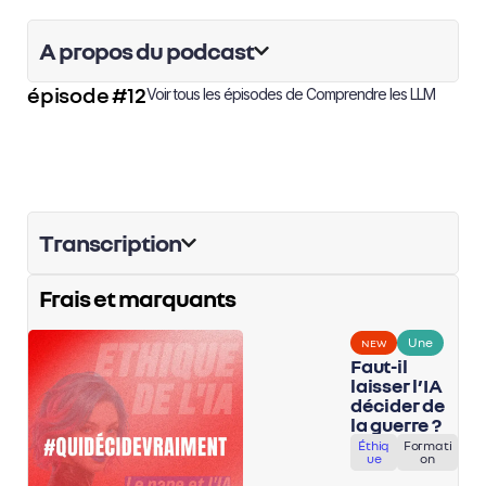
A propos du podcast
épisode #12
Voir tous les épisodes de
Comprendre les LLM
Transcription
Frais et marquants
Une
NEW
Faut-il
laisser l’IA
décider de
la guerre ?
Éthiq
Formati
ue
on