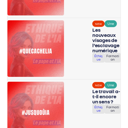
Une
NEW
Les
nouveaux
visages de
l’esclavage
numérique
Éthiq
Formati
ue
on
Une
NEW
Le travail a-
t-il encore
un sens ?
Éthiq
Formati
ue
on