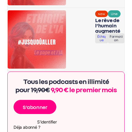
Une
NEW
Le rêve de
l’humain
augmenté
Éthiq
Formati
ue
on
Tous les podcasts en illimité
pour 1
9,90€
9,90 € le premier mois
S'abonner
S'identifier
Déja abonné ?