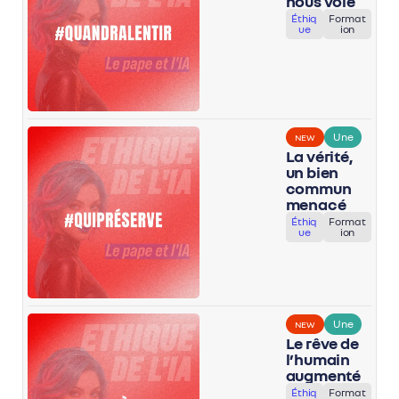
nous vole
Éthiq
Format
ue
ion
Une
NEW
La vérité,
un bien
commun
menacé
Éthiq
Format
ue
ion
Une
NEW
Le rêve de
l’humain
augmenté
Éthiq
Format