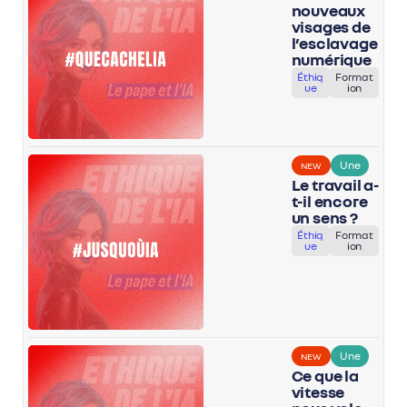
nouveaux
visages de
l’esclavage
numérique
Éthiq
Format
ue
ion
Une
NEW
Le travail a-
t-il encore
un sens ?
Éthiq
Format
ue
ion
Une
NEW
Ce que la
vitesse