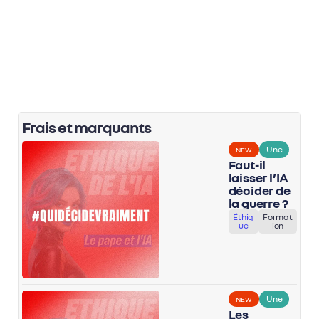
NEW
FONDAMENTAUX
Découvrez une grille mentale en trois niveaux pour savoir
quand un LLM peut accélérer vos idées, quand sa réponse
doit être vérifiée, et quand il ne doit pas intervenir du tout.
Frais et marquants
Une
NEW
Faut-il
laisser l’IA
décider de
la guerre ?
Éthiq
Format
ue
ion
Une
NEW
Les