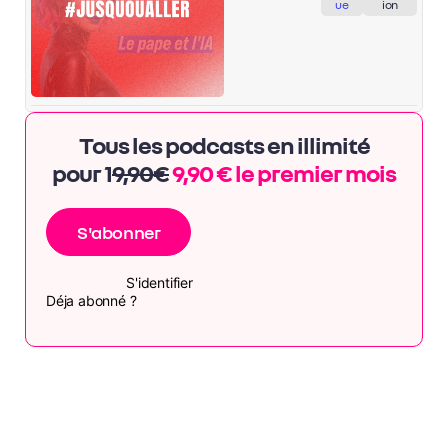
ue
ion
Tous les podcasts en illimité
pour 1
9,90€
9,90 € le premier mois
S'abonner
S'identifier
Déja abonné ?