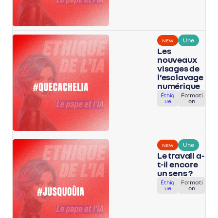
Une
NEW
Les
nouveaux
visages de
l’esclavage
numérique
Éthiq
Formati
ue
on
Une
NEW
Le travail a-
t-il encore
un sens ?
Éthiq
Formati
ue
on