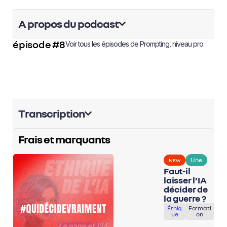
A propos du podcast
épisode #8
Voir tous les épisodes de
Prompting, niveau pro
Transcription
Frais et marquants
Une
NEW
Faut-il
laisser l’IA
décider de
la guerre ?
Éthiq
Formati
ue
on