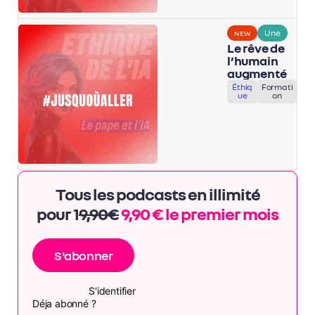
Une
NEW
Le rêve de
l’humain
augmenté
Éthiq
Formati
ue
on
Tous les podcasts en illimité
pour 1
9,90€
9,90 € le premier mois
S'abonner
S'identifier
Déja abonné ?