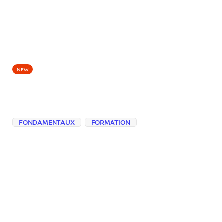
EPISODES
NEW
Exige un format
contrôlable
FONDAMENTAUX
FORMATION
Découvrir comment passer d’un texte bien
écrit mais inutilisable à une réponse
vraiment exploitable, en apprenant à
demander tableaux, listes, plans ou grilles
adaptés à votre usage.