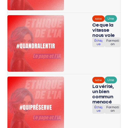
Une
NEW
Ce que la
vitesse
nous vole
Éthiq
Formati
ue
on
Une
NEW
La vérité,
un bien
commun
menacé
Éthiq
Formati
ue
on