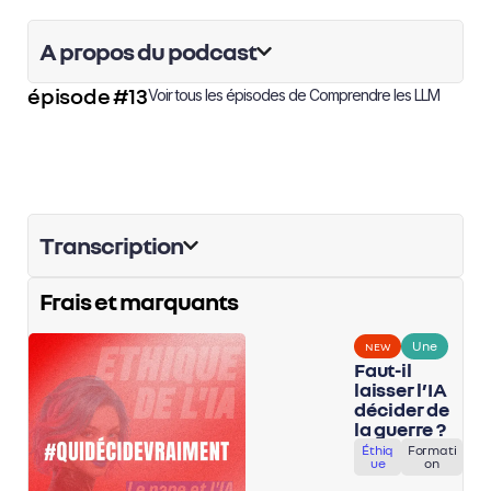
A propos du podcast
épisode #13
Voir tous les épisodes de
Comprendre les LLM
Transcription
Frais et marquants
Une
NEW
Faut-il
laisser l’IA
décider de
la guerre ?
Éthiq
Formati
ue
on