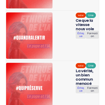
Une
NEW
Ce que la
vitesse
nous vole
Éthiq
Formati
ue
on
Une
NEW
La vérité,
un bien
commun
menacé
Éthiq
Formati
ue
on