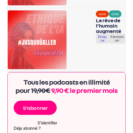
Une
NEW
Le rêve de
l’humain
augmenté
Éthiq
Formati
ue
on
Tous les podcasts en illimité
pour 1
9,90€
9,90 € le premier mois
S'abonner
S'identifier
Déja abonné ?