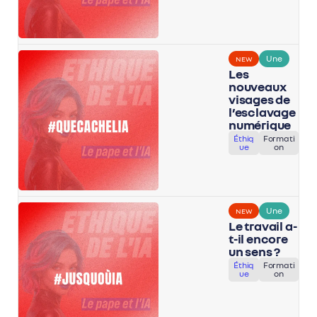
Une
NEW
Les
nouveaux
visages de
l’esclavage
numérique
Éthiq
Formati
ue
on
Une
NEW
Le travail a-
t-il encore
un sens ?
Éthiq
Formati
ue
on