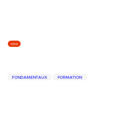
EPISODES
NEW
La bonne question est
le niveau de preuve
FONDAMENTAUX
FORMATION
Découvrez une grille mentale en trois
niveaux pour savoir quand un LLM peut
accélérer vos idées, quand sa réponse doit
être vérifiée, et quand il ne doit pas
intervenir du tout.