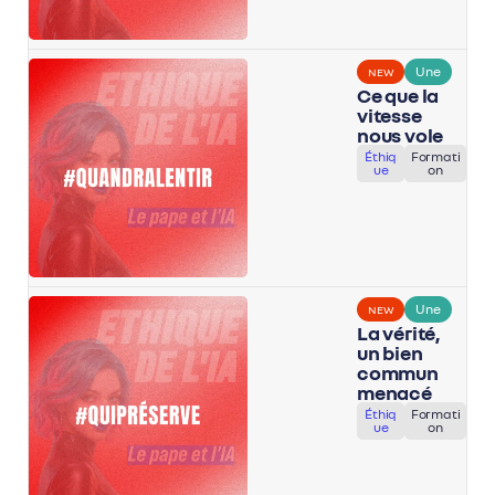
Une
NEW
Ce que la
vitesse
nous vole
Éthiq
Formati
ue
on
Une
NEW
La vérité,
un bien
commun
menacé
Éthiq
Formati
ue
on