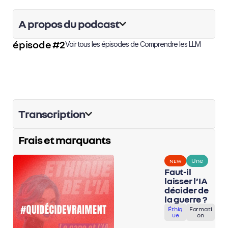
A propos du podcast
épisode #2
Voir tous les épisodes de
Comprendre les LLM
Transcription
Frais et marquants
Une
NEW
Faut-il
laisser l’IA
décider de
la guerre ?
Éthiq
Formati
ue
on