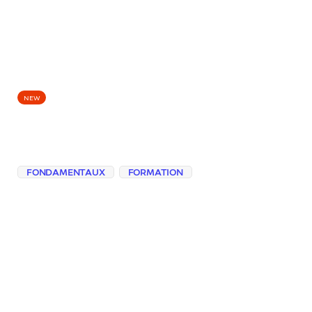
EPISODES
NEW
Il a appris avant de
vous répondre
FONDAMENTAUX
FORMATION
Découvrez comment un modèle de
langage apprend des régularités plutôt que
de stocker des vérités, et pourquoi ses
réponses probables ne remplacent pas
une vérification fiable.