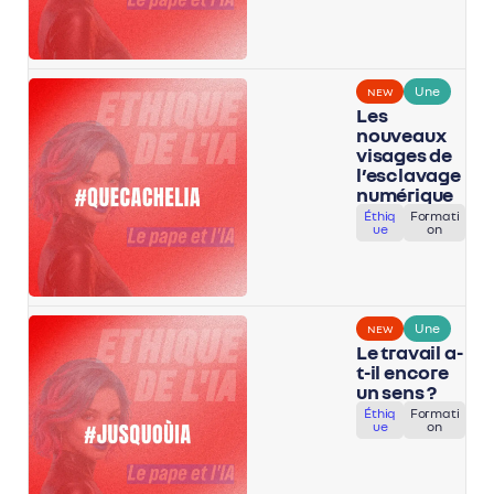
Une
NEW
Les
nouveaux
visages de
l’esclavage
numérique
Éthiq
Formati
ue
on
Une
NEW
Le travail a-
t-il encore
un sens ?
Éthiq
Formati
ue
on