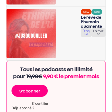
Une
NEW
Le rêve de
l’humain
augmenté
Éthiq
Formati
ue
on
Tous les podcasts en illimité
pour 1
9,90€
9,90 € le premier mois
S'abonner
S'identifier
Déja abonné ?