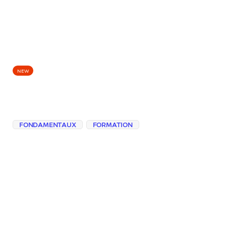
EPISODES
NEW
Un prompt n’est pas
une formule magique
FONDAMENTAUX
FORMATION
En partant de l’illusion du « prompt miracle
», découvrez pourquoi un prompt est
avant tout une consigne de travail, et
comment une demande claire change la
qualité des réponses.