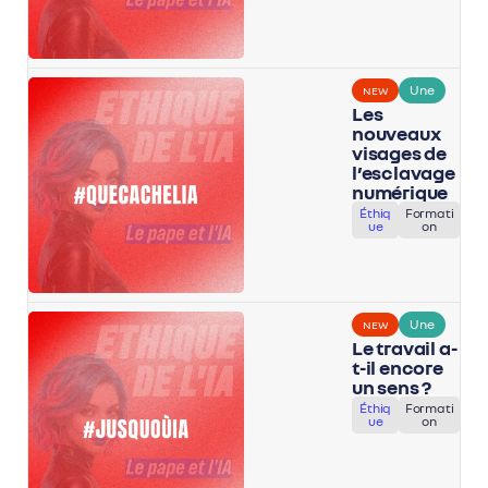
Une
NEW
Les
nouveaux
visages de
l’esclavage
numérique
Éthiq
Formati
ue
on
Une
NEW
Le travail a-
t-il encore
un sens ?
Éthiq
Formati
ue
on