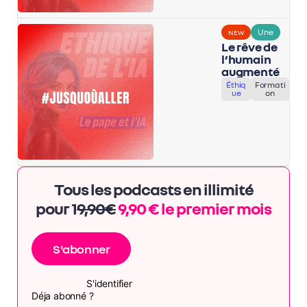
Une
NEW
Le rêve de
l’humain
augmenté
Éthiq
Formati
ue
on
Tous les podcasts en illimité
pour 1
9,90€
9,90 € le premier mois
S'abonner
S'identifier
Déja abonné ?