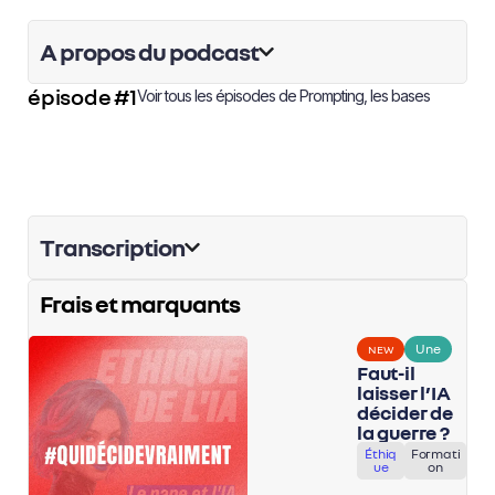
A propos du podcast
épisode #1
Voir tous les épisodes de
Prompting, les bases
Transcription
Frais et marquants
Une
NEW
Faut-il
laisser l’IA
décider de
la guerre ?
Éthiq
Formati
ue
on