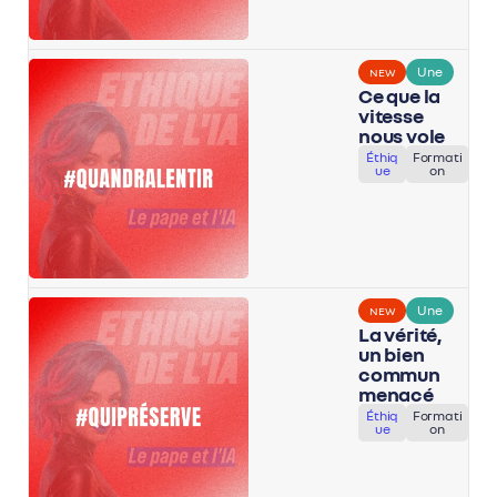
Une
NEW
Ce que la
vitesse
nous vole
Éthiq
Formati
ue
on
Une
NEW
La vérité,
un bien
commun
menacé
Éthiq
Formati
ue
on