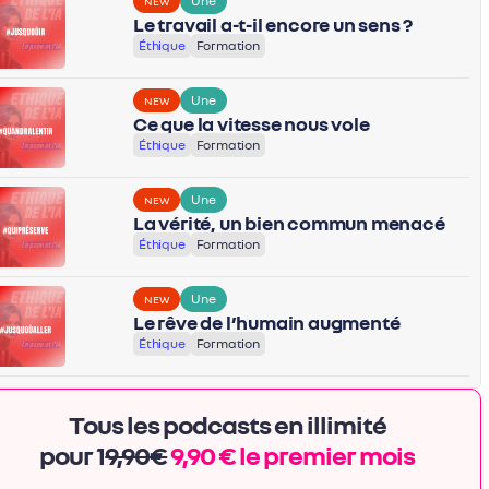
Une
NEW
Le travail a-t-il encore un sens ?
Éthique
Formation
Une
NEW
Ce que la vitesse nous vole
Éthique
Formation
Une
NEW
La vérité, un bien commun menacé
Éthique
Formation
Une
NEW
Le rêve de l’humain augmenté
Éthique
Formation
Tous les podcasts en illimité
pour 1
9,90€
9,90 € le premier mois