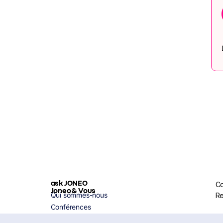
ask JONEO
Co
Joneo & Vous
Qui sommes-nous
Re
Conférences
Coaching IA