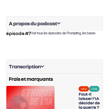
A propos du podcast
épisode #7
Voir tous les épisodes de
Prompting, les bases
Transcription
Frais et marquants
Une
NEW
Faut-il
laisser l’IA
décider de
la guerre ?