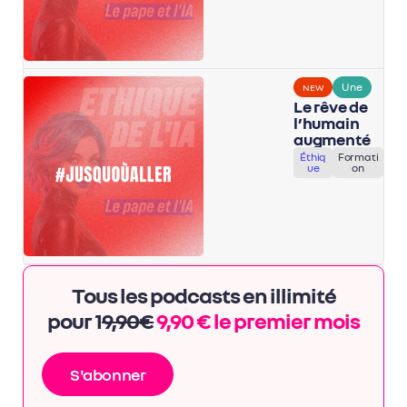
Une
NEW
Le rêve de
l’humain
augmenté
Éthiq
Formati
ue
on
Tous les podcasts en illimité
pour 1
9,90€
9,90 € le premier mois
S'abonner