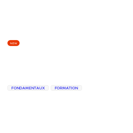
EPISODES
NEW
Les contraintes
évitent les mauvaises
surprises
FONDAMENTAUX
FORMATION
Comment quelques contraintes bien
choisies sur le ton, la longueur ou le niveau
de détail transforment une réponse trop
technique, trop longue ou trop
commerciale en texte vraiment utile.