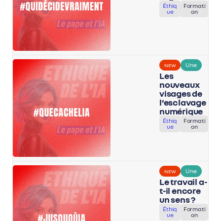
Éthiq
Formati
ue
on
Une
NEW
Les
nouveaux
visages de
l’esclavage
numérique
Éthiq
Formati
ue
on
Une
NEW
Le travail a-
t-il encore
un sens ?
Éthiq
Formati
ue
on