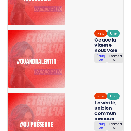
Une
NEW
Ce que la
vitesse
nous vole
Éthiq
Formati
ue
on
Une
NEW
La vérité,
un bien
commun
menacé
Éthiq
Formati
ue
on