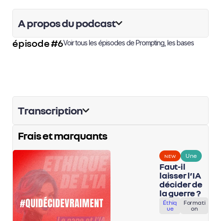
A propos du podcast
épisode #6
Voir tous les épisodes de
Prompting, les bases
Transcription
Frais et marquants
Une
NEW
Faut-il
laisser l’IA
décider de
la guerre ?
Éthiq
Formati
ue
on