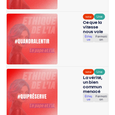
Une
NEW
Ce que la
vitesse
nous vole
Éthiq
Formati
ue
on
Une
NEW
La vérité,
un bien
commun
menacé
Éthiq
Formati
ue
on