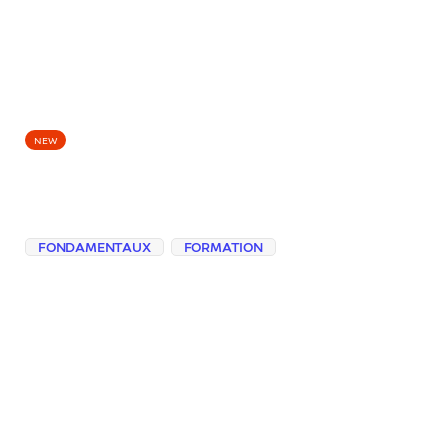
EPISODES
NEW
Le format fait partie
de la demande
FONDAMENTAUX
FORMATION
Découvrir pourquoi une réponse peut être
intéressante mais inutilisable, et comment
préciser format et longueur (liste, plan,
message court, etc.) change tout pour
l’exploiter.