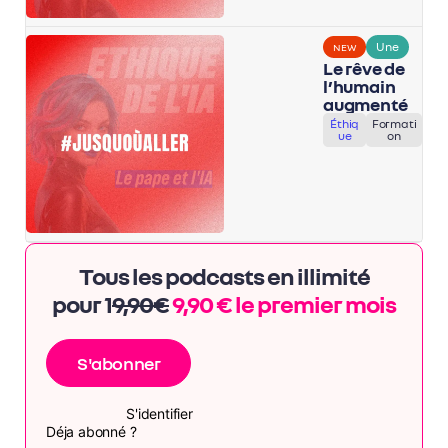
Une
NEW
Le rêve de
l’humain
augmenté
Éthiq
Formati
ue
on
Tous les podcasts en illimité
pour 1
9,90€
9,90 € le premier mois
S'abonner
S'identifier
Déja abonné ?