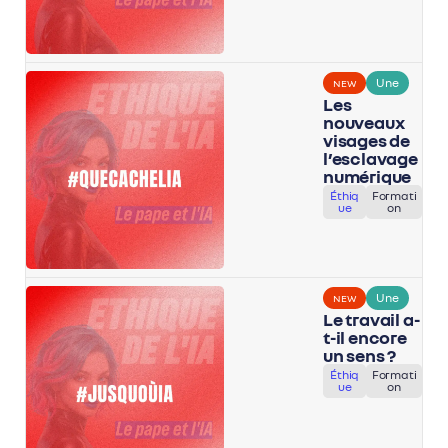
Une
NEW
Les
nouveaux
visages de
l’esclavage
numérique
Éthiq
Formati
ue
on
Une
NEW
Le travail a-
t-il encore
un sens ?
Éthiq
Formati
ue
on