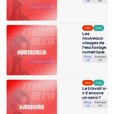
ue
on
Une
NEW
Les
nouveaux
visages de
l’esclavage
numérique
Éthiq
Formati
ue
on
Une
NEW
Le travail a-
t-il encore
un sens ?
Éthiq
Formati
ue
on