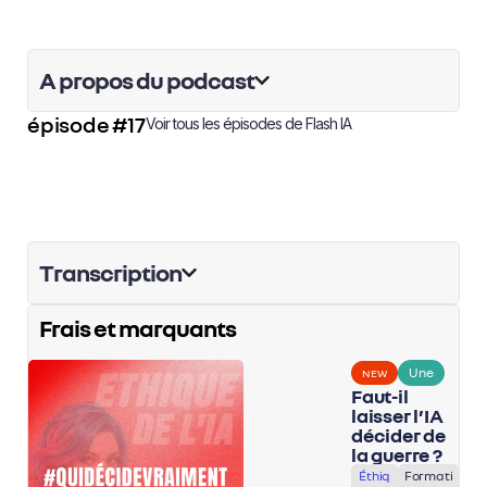
A propos du podcast
épisode #17
Voir tous les épisodes de
Flash IA
Transcription
Frais et marquants
Une
NEW
Faut-il
laisser l’IA
décider de
la guerre ?
Éthiq
Formati