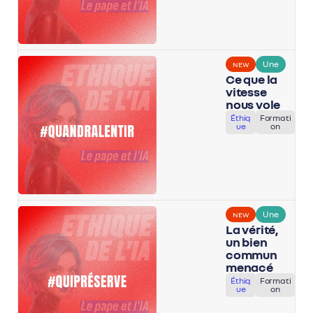
Une
NEW
Ce que la
vitesse
nous vole
Éthiq
Formati
ue
on
Une
NEW
La vérité,
un bien
commun
menacé
Éthiq
Formati
ue
on