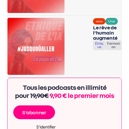
Une
NEW
Le rêve de
l’humain
augmenté
Éthiq
Formati
ue
on
Tous les podcasts en illimité
pour 1
9,90€
9,90 € le premier mois
S'abonner
S'identifier