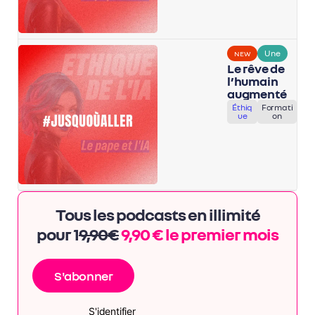
Une
NEW
Le rêve de
l’humain
augmenté
Éthiq
Formati
ue
on
Tous les podcasts en illimité
pour 1
9,90€
9,90 € le premier mois
S'abonner
S'identifier