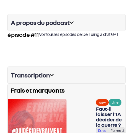
A propos du podcast
épisode #11
Voir tous les épisodes de
De Turing à chat GPT
Transcription
Frais et marquants
Une
NEW
Faut-il
laisser l’IA
décider de
la guerre ?
Éthiq
Formati