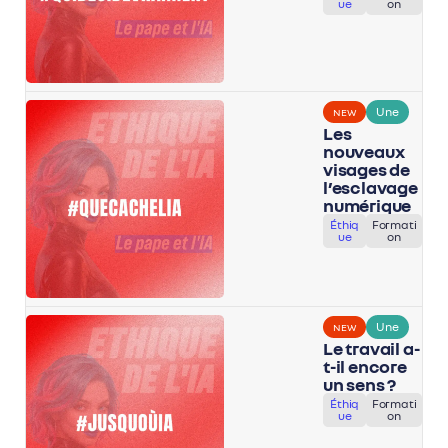
ue
on
Une
NEW
Les
nouveaux
visages de
l’esclavage
numérique
Éthiq
Formati
ue
on
Une
NEW
Le travail a-
t-il encore
un sens ?
Éthiq
Formati
ue
on