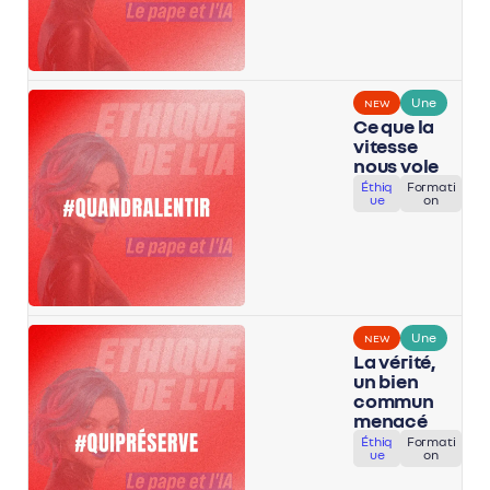
Une
NEW
Ce que la
vitesse
nous vole
Éthiq
Formati
ue
on
Une
NEW
La vérité,
un bien
commun
menacé
Éthiq
Formati
ue
on