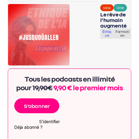
Une
NEW
Le rêve de
l’humain
augmenté
Éthiq
Formati
ue
on
Tous les podcasts en illimité
pour 1
9,90€
9,90 € le premier mois
S'abonner
S'identifier
Déja abonné ?