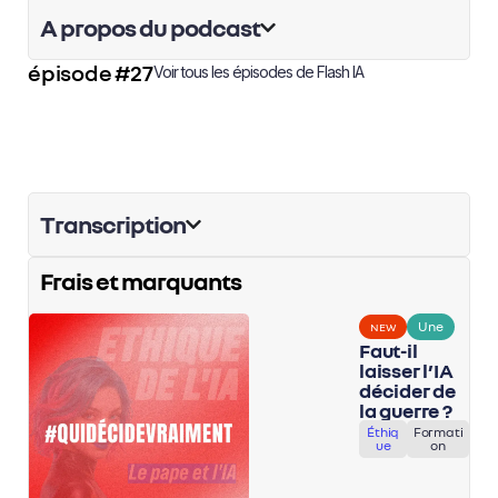
A propos du podcast
épisode #27
Voir tous les épisodes de
Flash IA
Transcription
Frais et marquants
Une
NEW
Faut-il
laisser l’IA
décider de
la guerre ?
Éthiq
Formati
ue
on