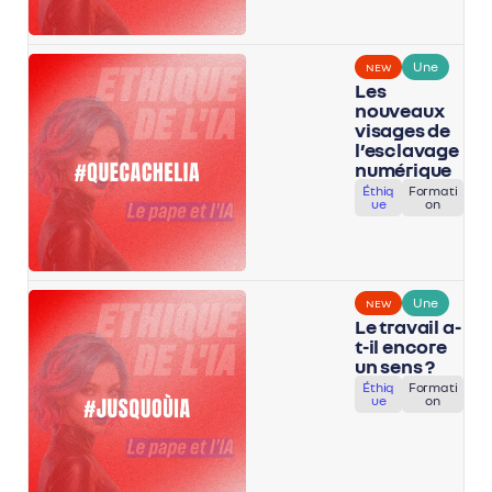
Une
NEW
Les
nouveaux
visages de
l’esclavage
numérique
Éthiq
Formati
ue
on
Une
NEW
Le travail a-
t-il encore
un sens ?
Éthiq
Formati
ue
on