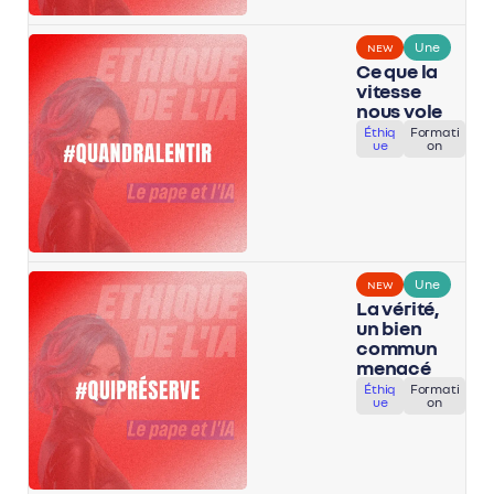
Une
NEW
Ce que la
vitesse
nous vole
Éthiq
Formati
ue
on
Une
NEW
La vérité,
un bien
commun
menacé
Éthiq
Formati
ue
on