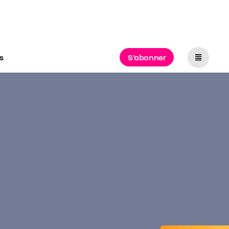
s
S'abonner