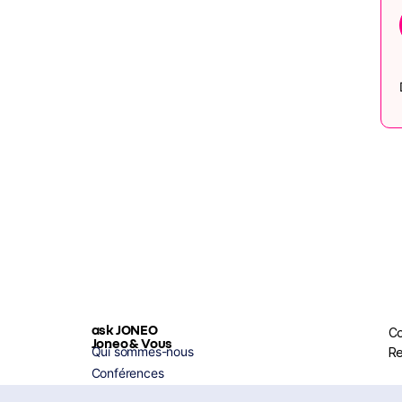
ask JONEO
Co
Joneo & Vous
Qui sommes-nous
Re
Conférences
Coaching IA