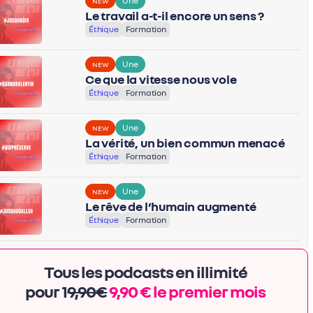
Une
NEW
Le travail a-t-il encore un sens ?
Éthique
Formation
Une
NEW
Ce que la vitesse nous vole
Éthique
Formation
Une
NEW
La vérité, un bien commun menacé
Éthique
Formation
Une
NEW
Le rêve de l’humain augmenté
Éthique
Formation
Tous les podcasts en illimité
pour 1
9,90€
9,90 € le premier mois