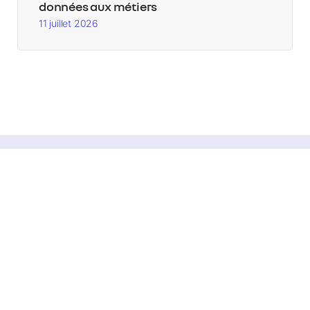
données aux métiers
11 juillet 2026
Diffuser la culture de l'IA.
Formez-vous
Actualités
Podcasts