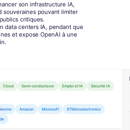
nancer son infrastructure IA,
d souveraines pouvant limiter
ublics critiques.
n data centers IA, pendant que
jeunes et expose OpenAI à une
in.
Cloud
Semi-conducteurs
Emploi et IA
Sécurité IA
péenne
Amazon
Microsoft
STMicroelectronics
ide