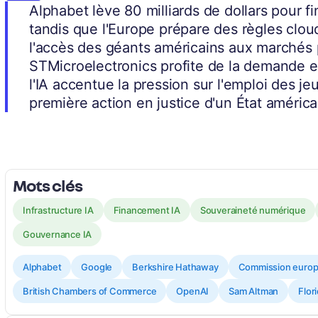
Alphabet lève 80 milliards de dollars pour fi
tandis que l'Europe prépare des règles clou
l'accès des géants américains aux marchés p
STMicroelectronics profite de la demande e
l'IA accentue la pression sur l'emploi des 
première action en justice d'un État américa
Mots clés
Infrastructure IA
Financement IA
Souveraineté numérique
Gouvernance IA
Alphabet
Google
Berkshire Hathaway
Commission euro
British Chambers of Commerce
OpenAI
Sam Altman
Flor