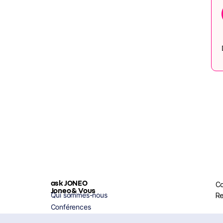
ask JONEO
Co
Joneo & Vous
Qui sommes-nous
Re
Conférences
Coaching IA