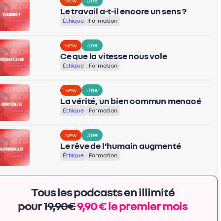
Une
NEW
Le travail a-t-il encore un sens ?
Éthique
Formation
Une
NEW
Ce que la vitesse nous vole
Éthique
Formation
Une
NEW
La vérité, un bien commun menacé
Éthique
Formation
Une
NEW
Le rêve de l’humain augmenté
Éthique
Formation
Tous les podcasts en illimité
pour 1
9,90€
9,90 € le premier mois