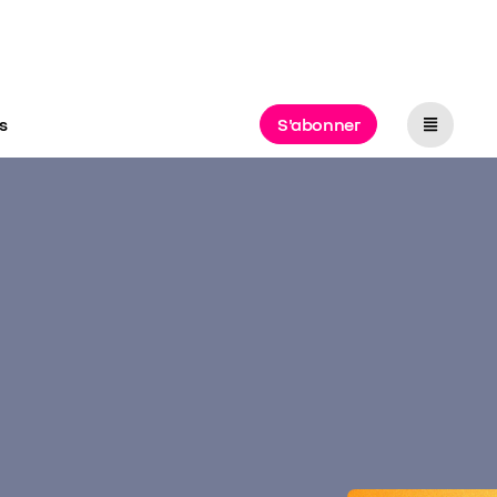
s
S'abonner