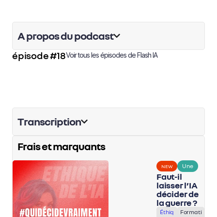
A propos du podcast
épisode #18
Voir tous les épisodes de
Flash IA
Transcription
Frais et marquants
Une
NEW
Faut-il
laisser l’IA
décider de
la guerre ?
Éthiq
Formati