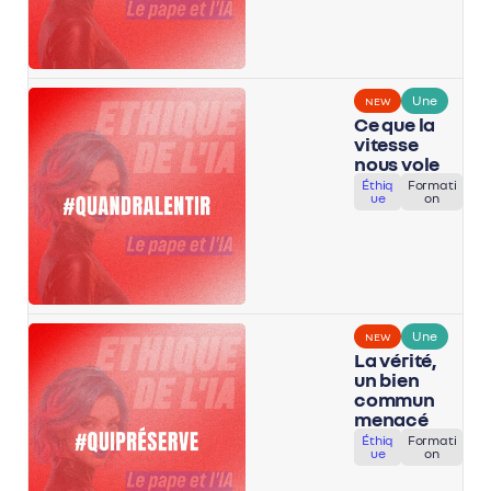
Une
NEW
Ce que la
vitesse
nous vole
Éthiq
Formati
ue
on
Une
NEW
La vérité,
un bien
commun
menacé
Éthiq
Formati
ue
on