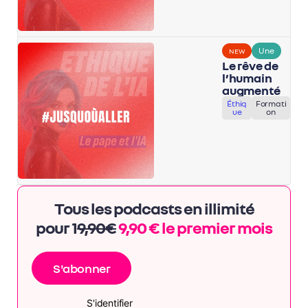
Une
NEW
Le rêve de
l’humain
augmenté
Éthiq
Formati
ue
on
Tous les podcasts en illimité
pour 1
9,90€
9,90 € le premier mois
S'abonner
S'identifier