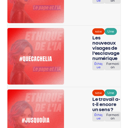
ue
on
Une
NEW
Les
nouveaux
visages de
l’esclavage
numérique
Éthiq
Formati
ue
on
Une
NEW
Le travail a-
t-il encore
un sens ?
Éthiq
Formati
ue
on