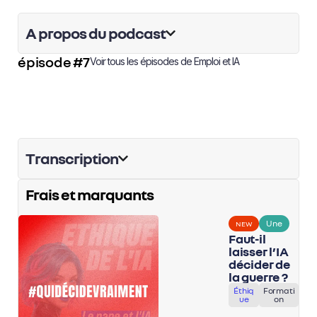
A propos du podcast
épisode #7
Voir tous les épisodes de
Emploi et IA
Transcription
Frais et marquants
Une
NEW
Faut-il
laisser l’IA
décider de
la guerre ?
Éthiq
Formati
ue
on