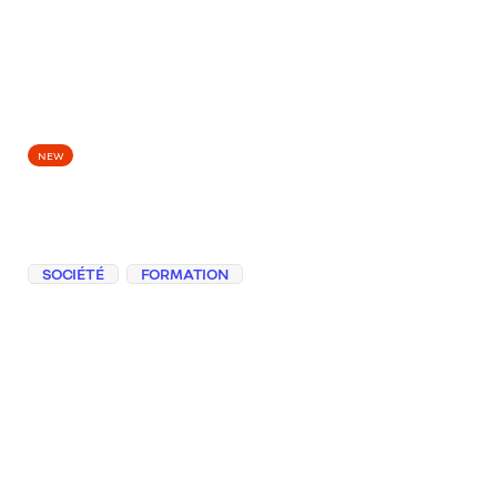
EPISODES
NEW
Le code change de
place
SOCIÉTÉ
FORMATION
À partir d’un simple prompt qui génère du
code, on explore pourquoi le
développement est très exposé à l’IA, sans
pour autant effacer le rôle clé de
supervision des développeurs.