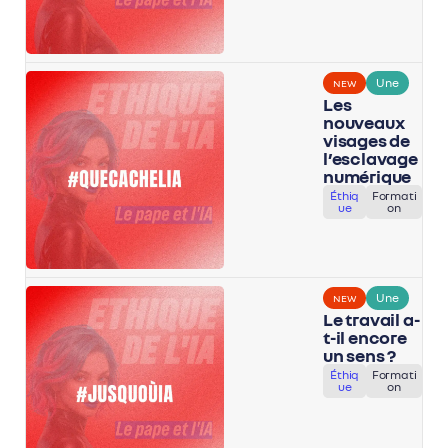
Une
NEW
Les
nouveaux
visages de
l’esclavage
numérique
Éthiq
Formati
ue
on
Une
NEW
Le travail a-
t-il encore
un sens ?
Éthiq
Formati
ue
on