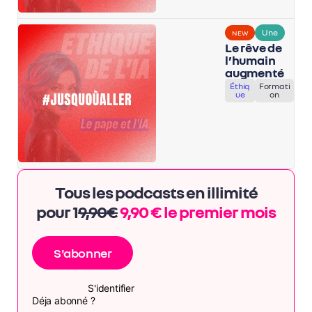
Une
NEW
Le rêve de
l’humain
augmenté
Éthiq
Formati
ue
on
Tous les podcasts en illimité
pour 1
9,90€
9,90 € le premier mois
S'abonner
S'identifier
Déja abonné ?