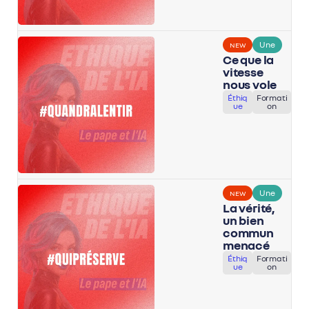
Une
NEW
Ce que la
vitesse
nous vole
Éthiq
Formati
ue
on
Une
NEW
La vérité,
un bien
commun
menacé
Éthiq
Formati
ue
on