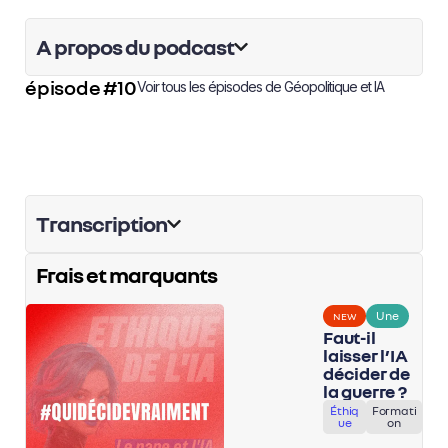
A propos du podcast
épisode #10
Voir tous les épisodes de
Géopolitique et IA
Transcription
Frais et marquants
Une
NEW
Faut-il
laisser l’IA
décider de
la guerre ?
Éthiq
Formati
ue
on