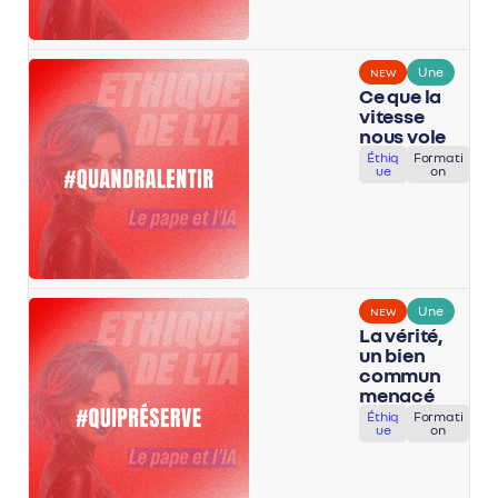
Une
NEW
Ce que la
vitesse
nous vole
Éthiq
Formati
ue
on
Une
NEW
La vérité,
un bien
commun
menacé
Éthiq
Formati
ue
on