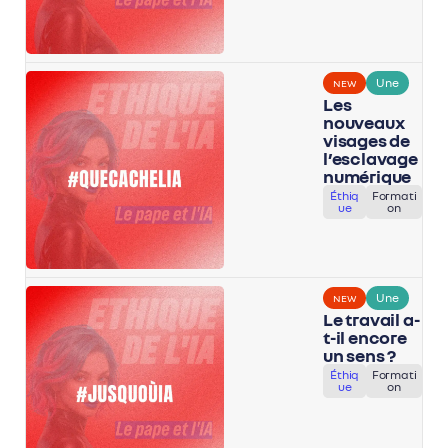
Une
NEW
Les
nouveaux
visages de
l’esclavage
numérique
Éthiq
Formati
ue
on
Une
NEW
Le travail a-
t-il encore
un sens ?
Éthiq
Formati
ue
on