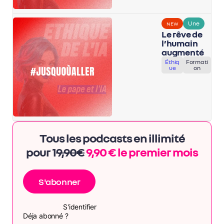
Une
NEW
Le rêve de
l’humain
augmenté
Éthiq
Formati
ue
on
Tous les podcasts en illimité
pour 1
9,90€
9,90 € le premier mois
S'abonner
S'identifier
Déja abonné ?