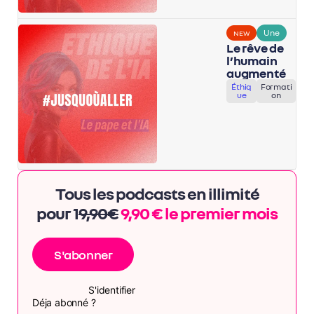
Une
NEW
Le rêve de
l’humain
augmenté
Éthiq
Formati
ue
on
Tous les podcasts en illimité
pour 1
9,90€
9,90 € le premier mois
S'abonner
S'identifier
Déja abonné ?