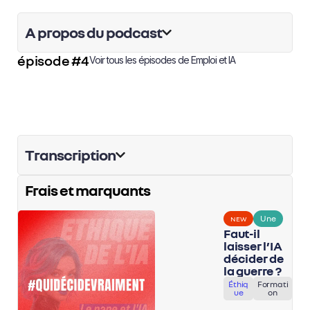
A propos du podcast
épisode #4
Voir tous les épisodes de
Emploi et IA
Transcription
Frais et marquants
Une
NEW
Faut-il
laisser l’IA
décider de
la guerre ?
Éthiq
Formati
ue
on