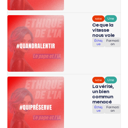
Une
NEW
Ce que la
vitesse
nous vole
Éthiq
Formati
ue
on
Une
NEW
La vérité,
un bien
commun
menacé
Éthiq
Formati
ue
on