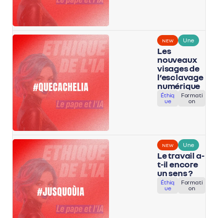
Une
NEW
Les
nouveaux
visages de
l’esclavage
numérique
Éthiq
Formati
ue
on
Une
NEW
Le travail a-
t-il encore
un sens ?
Éthiq
Formati
ue
on