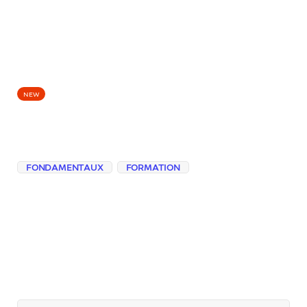
EPISODES
NEW
Elle ne porte pas la
responsabilité
FONDAMENTAUX
FORMATION
À partir d’un texte “prêt à publier”, on
explore ce que l’IA ne fait pas : porter
l’intention, juger le risque, assumer les
effets et préserver la relation humaine.