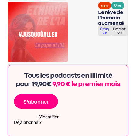
Une
NEW
Le rêve de
l’humain
augmenté
Éthiq
Formati
ue
on
Tous les podcasts en illimité
pour 1
9,90€
9,90 € le premier mois
S'abonner
S'identifier
Déja abonné ?