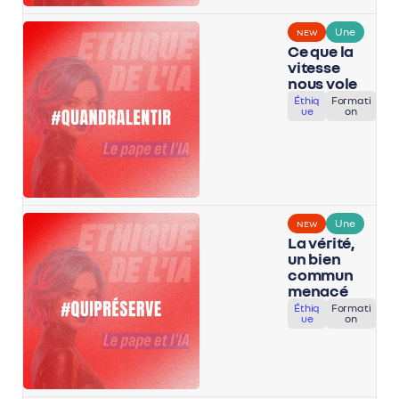
Une
NEW
Ce que la
vitesse
nous vole
Éthiq
Formati
ue
on
Une
NEW
La vérité,
un bien
commun
menacé
Éthiq
Formati
ue
on