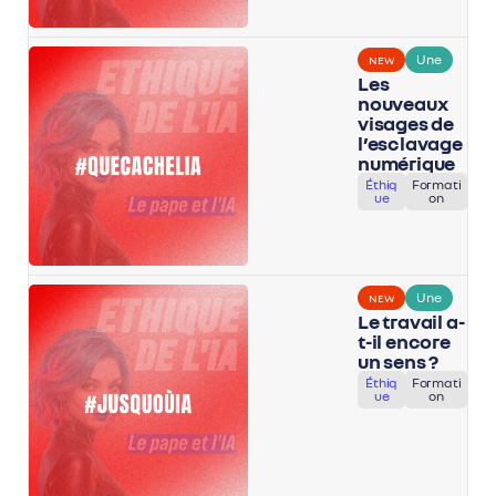
Une
NEW
Les
nouveaux
visages de
l’esclavage
numérique
Éthiq
Formati
ue
on
Une
NEW
Le travail a-
t-il encore
un sens ?
Éthiq
Formati
ue
on