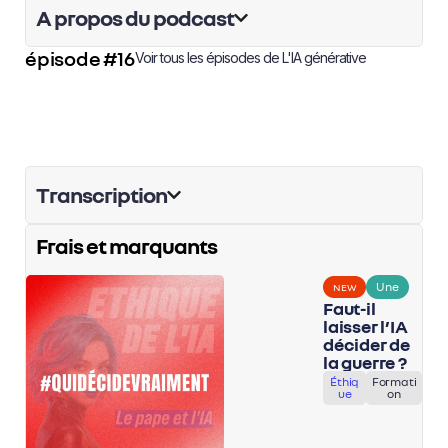
A propos du podcast
épisode #16
Voir tous les épisodes de
L'IA générative
Transcription
Frais et marquants
Une
NEW
Faut-il
laisser l’IA
décider de
la guerre ?
Éthiq
Formati
ue
on