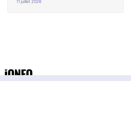
11 juillet 2026
Diffuser la culture de l'IA.
Formez-vous
Actualités
Podcasts
Avatar