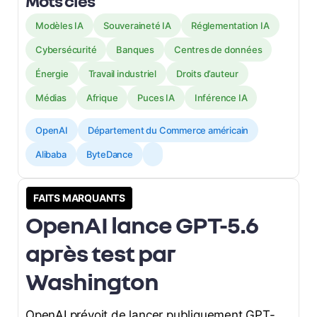
Mots clés
Modèles IA
Souveraineté IA
Réglementation IA
Cybersécurité
Banques
Centres de données
Énergie
Travail industriel
Droits d’auteur
Médias
Afrique
Puces IA
Inférence IA
OpenAI
Département du Commerce américain
Alibaba
ByteDance
FAITS MARQUANTS
OpenAI lance GPT-5.6
après test par
Washington
OpenAI prévoit de lancer publiquement GPT-