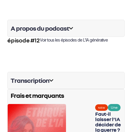
A propos du podcast
épisode #12
Voir tous les épisodes de
L'IA générative
Transcription
Frais et marquants
Une
NEW
Faut-il
laisser l’IA
décider de
la guerre ?