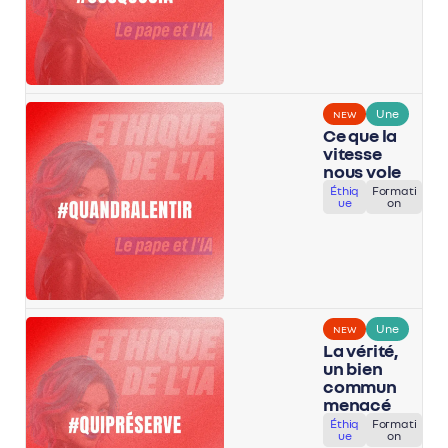
Une
NEW
Ce que la
vitesse
nous vole
Éthiq
Formati
ue
on
Une
NEW
La vérité,
un bien
commun
menacé
Éthiq
Formati
ue
on