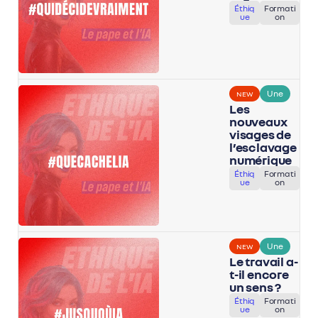
Éthiq
Formati
ue
on
Une
NEW
Les
nouveaux
visages de
l’esclavage
numérique
Éthiq
Formati
ue
on
Une
NEW
Le travail a-
t-il encore
un sens ?
Éthiq
Formati
ue
on