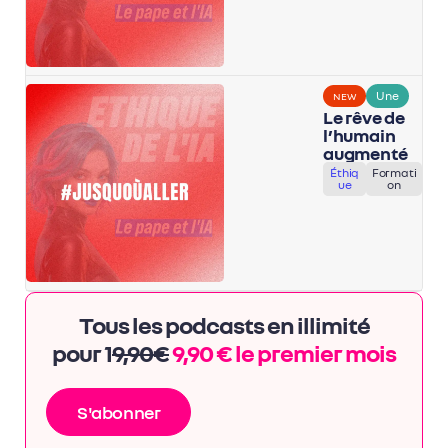
Une
NEW
Le rêve de
l’humain
augmenté
Éthiq
Formati
ue
on
Tous les podcasts en illimité
pour 1
9,90€
9,90 € le premier mois
S'abonner