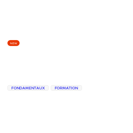
EPISODES
NEW
Les garde-fous
réduisent les dérives
sans les supprimer
FONDAMENTAUX
FORMATION
Filtrage des données, apprentissage du
refus, tests de sécurité, red teaming et
filtres de sortie : découvrez comment ces
garde-fous réduisent les risques sans les
effacer.