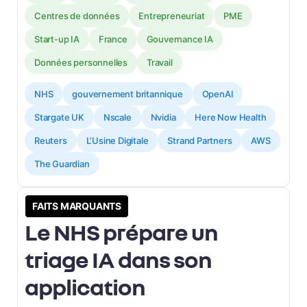
Centres de données
Entrepreneuriat
PME
Start-up IA
France
Gouvernance IA
Données personnelles
Travail
NHS
gouvernement britannique
OpenAI
Stargate UK
Nscale
Nvidia
Here Now Health
Reuters
L’Usine Digitale
Strand Partners
AWS
The Guardian
FAITS MARQUANTS
Le NHS prépare un
triage IA dans son
application