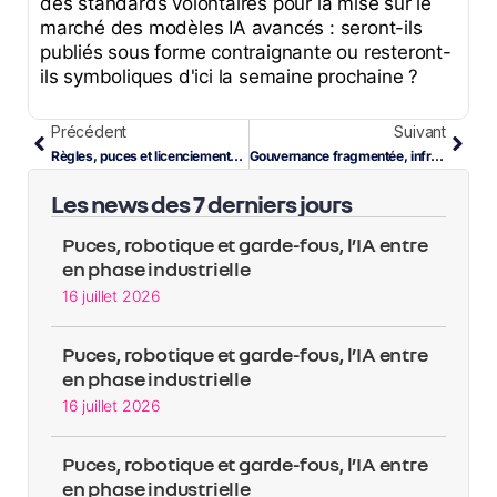
des standards volontaires pour la mise sur le
marché des modèles IA avancés : seront-ils
publiés sous forme contraignante ou resteront-
ils symboliques d'ici la semaine prochaine ?
Précédent
Suivant
Règles, puces et licenciements : la semaine où l’IA a présenté ses factures
Gouvernance fragmentée, infrastructure souveraine : l’IA passe concrètement à l’échelle
Les news des 7 derniers jours
Puces, robotique et garde-fous, l’IA entre
en phase industrielle
16 juillet 2026
Puces, robotique et garde-fous, l’IA entre
en phase industrielle
16 juillet 2026
Puces, robotique et garde-fous, l’IA entre
en phase industrielle